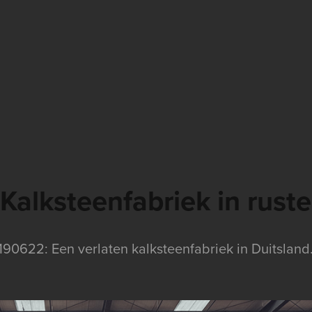
Kalksteenfabriek in ruste
190622: Een verlaten kalksteenfabriek in Duitsland