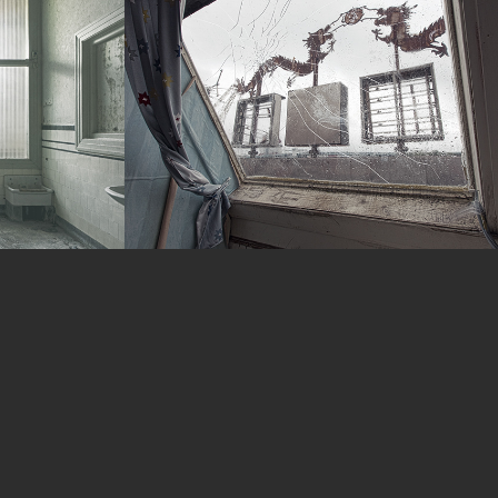
ool 
Drakenschip
2012