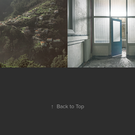
ra
R.K. Kweeksch
Nijmegen
2011
↑
Back to Top